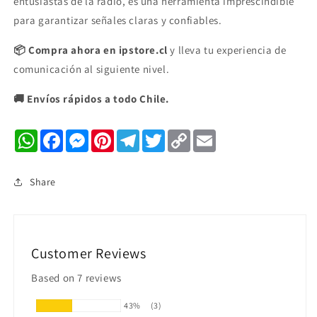
entusiastas de la radio, es una herramienta imprescindible
para garantizar señales claras y confiables.
📦 Compra ahora en ipstore.cl
y lleva tu experiencia de
comunicación al siguiente nivel.
🚚 Envíos rápidos a todo Chile.
WhatsApp
Facebook
Messenger
Pinterest
Telegram
Twitter
Copy
Email
Link
Share
Customer Reviews
Based on 7 reviews
43%
(3)