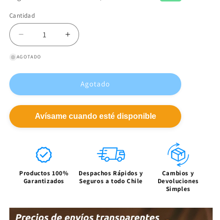
Cantidad
Reducir
Aumentar
cantidad
cantidad
AGOTADO
para
para
Antena
Antena
Telescópica
Telescópica
Agotado
NAGOYA
NAGOYA
-
-
SMA-
SMA-
Avísame cuando esté disponible
F,
F,
UHF
UHF
+
+
VHF
VHF
Productos 100%
Despachos Rápidos y
Cambios y
Garantizados
Seguros a todo Chile
Devoluciones
Simples