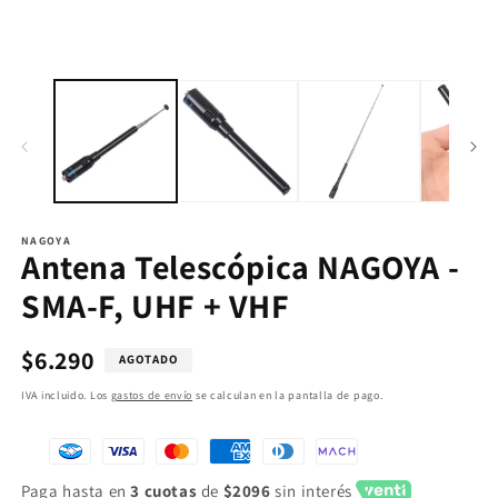
NAGOYA
Antena Telescópica NAGOYA -
SMA-F, UHF + VHF
Precio
$6.290
AGOTADO
habitual
IVA incluido. Los
gastos de envío
se calculan en la pantalla de pago.
Paga hasta en
3 cuotas
de
$2096
sin interés