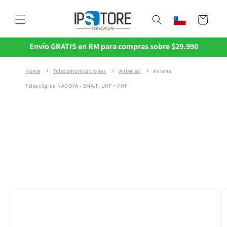
Ir
directamente
Carrito
al contenido
Envío GRATIS en RM para compras sobre $29.990
Home
Telecomunicaciones
Antenas
Antena
Telescópica NAGOYA - SMA-F, UHF + VHF
Ir
directamente
a la
información
del producto