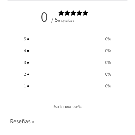
0
/ 5
0 reseñas
5
0
%
4
0
%
3
0
%
2
0
%
1
0
%
Escribir una reseña
Reseñas
0