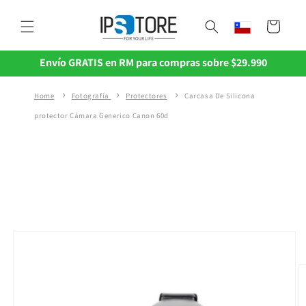
Ir
directamente
Carrito
al contenido
Envío GRATIS en RM para compras sobre $29.990
Home
Fotografía
Protectores
Carcasa De Silicona
protector Cámara Generico Canon 60d
Ir
directamente
a la
información
del producto