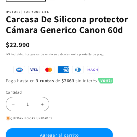
IPSTORE | FOR YOUR LIFE
Carcasa De Silicona protector
Cámara Generico Canon 60d
Precio
$22.990
habitual
IVA incluido. Los
gastos de envío
se calculan en la pantalla de pago.
Paga hasta en
3 cuotas
de
$7663
sin interés
Cantidad
Reducir
Aumentar
cantidad
cantidad
QUEDAN POCAS UNIDADES
para
para
Carcasa
Carcasa
De
De
Agregar al carrito