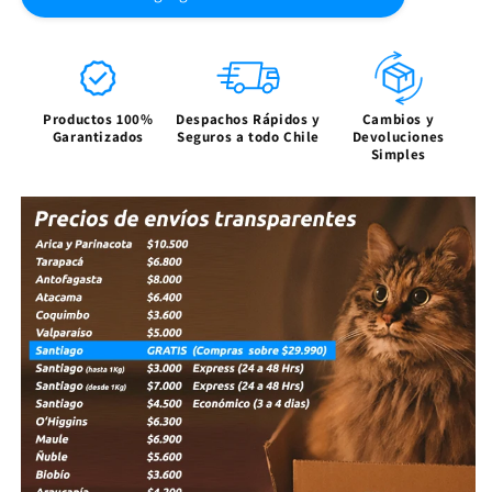
Silicona
Silicona
protector
protector
Cámara
Cámara
Generico
Generico
Canon
Canon
Productos 100%
Despachos Rápidos y
Cambios y
60d
60d
Garantizados
Seguros a todo Chile
Devoluciones
Simples