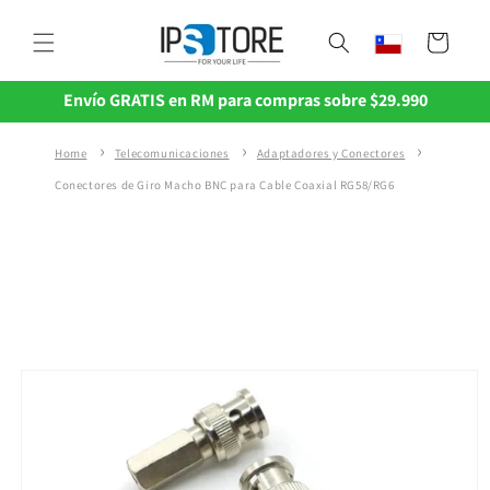
Ir
directamente
Carrito
al contenido
Envío GRATIS en RM para compras sobre $29.990
Home
Telecomunicaciones
Adaptadores y Conectores
Conectores de Giro Macho BNC para Cable Coaxial RG58/RG6
Ir
directamente
a la
información
del producto