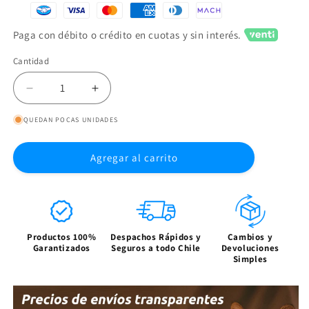
Paga con débito o crédito en cuotas y sin interés.
Cantidad
Reducir
Aumentar
cantidad
cantidad
QUEDAN POCAS UNIDADES
para
para
Conectores
Conectores
de
de
Agregar al carrito
Giro
Giro
Macho
Macho
BNC
BNC
para
para
Cable
Cable
Productos 100%
Despachos Rápidos y
Cambios y
Coaxial
Coaxial
Garantizados
Seguros a todo Chile
Devoluciones
RG58/RG6
RG58/RG6
Simples