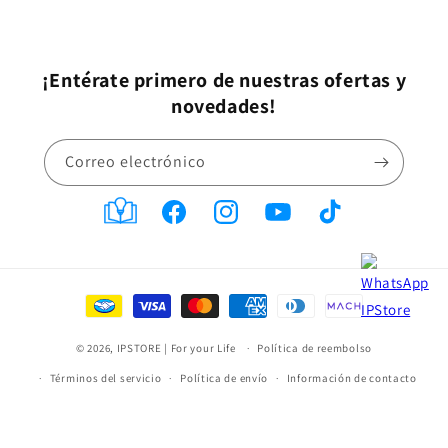
¡Entérate primero de nuestras ofertas y
novedades!
Correo electrónico
Translation
Facebook
Instagram
YouTube
TikTok
missing:
es-
Formas
MX.general.social.links.blog
de
© 2026,
IPSTORE | For your Life
pago
Política de reembolso
Términos del servicio
Política de envío
Información de contacto