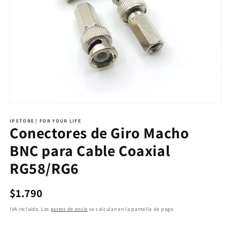
IPSTORE | FOR YOUR LIFE
Conectores de Giro Macho
BNC para Cable Coaxial
RG58/RG6
Precio
$1.790
habitual
IVA incluido. Los
gastos de envío
se calculan en la pantalla de pago.