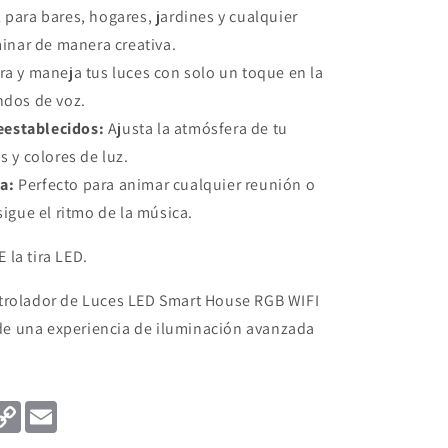
 para bares, hogares, jardines y cualquier
inar de manera creativa.
a y maneja tus luces con solo un toque en la
ndos de voz.
eestablecidos:
Ajusta la atmósfera de tu
 y colores de luz.
a:
Perfecto para animar cualquier reunión o
igue el ritmo de la música.
la tira LED.
trolador de Luces LED Smart House RGB WIFI
a de una experiencia de iluminación avanzada
am
itter
Copy
Email
Link