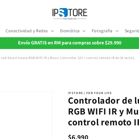
Conectividad y Redes
Domótica
Fotografía
Seguri
Envío GRATIS en RM para compras sobre $29.990
 Led Smart house RGB WIFI IR y Music Controller 12V + control remoto IR de 24 teclas,
IPSTORE | FOR YOUR LIFE
Controlador de 
RGB WIFI IR y Mu
control remoto IR
Precio
$6.990