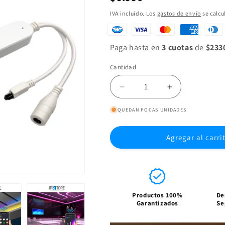
habitual
IVA incluido. Los
gastos de envío
se calcu
Paga hasta en
3 cuotas
de
$233
Cantidad
Reducir
Aumentar
cantidad
cantidad
QUEDAN POCAS UNIDADES
para
para
Controlador
Controlador
de
de
Agregar al carri
luces
luces
Led
Led
Smart
Smart
house
house
RGB
RGB
Productos 100%
De
WIFI
WIFI
Garantizados
Se
IR
IR
y
y