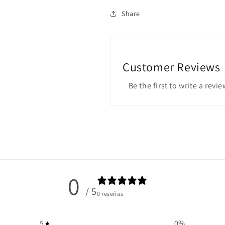
Share
Customer Reviews
Be the first to write a revie
0
/ 5
0 reseñas
5
0
%