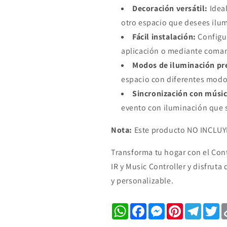
Decoración versátil:
Ideal
otro espacio que desees ilum
Fácil instalación:
Configur
aplicación o mediante coma
Modos de iluminación pr
espacio con diferentes modos
Sincronización con músic
evento con iluminación que s
Nota:
Este producto NO INCLUYE 
Transforma tu hogar con el Con
IR y Music Controller y disfrut
y personalizable.
WhatsApp
Facebook
Messenger
Pinterest
Telegr
Tw