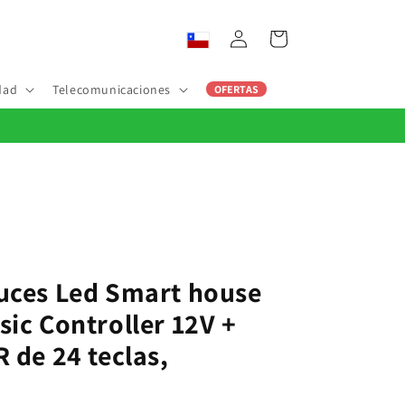
Iniciar
Carrito
sesión
dad
Telecomunicaciones
OFERTAS
luces Led Smart house
sic Controller 12V +
 de 24 teclas,