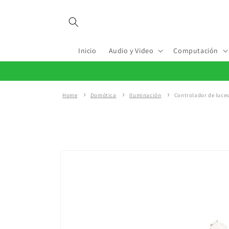
Ir
directamente
al contenido
Inicio
Audio y Video
Computación
Home
Domótica
Iluminación
Controlador de luces
Ir
directamente
a la
información
del producto