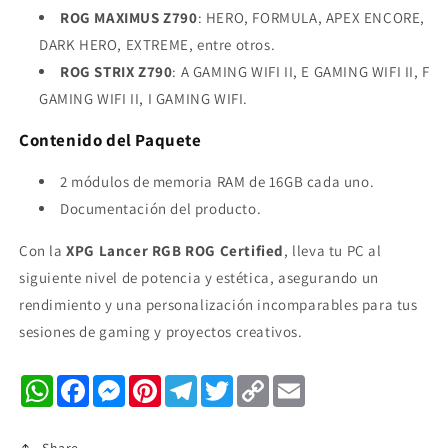
ROG MAXIMUS Z790
: HERO, FORMULA, APEX ENCORE,
DARK HERO, EXTREME, entre otros.
ROG STRIX Z790
: A GAMING WIFI II, E GAMING WIFI II, F
GAMING WIFI II, I GAMING WIFI.
Contenido del Paquete
2 módulos de memoria RAM de 16GB cada uno.
Documentación del producto.
Con la
XPG Lancer RGB ROG Certified
, lleva tu PC al
siguiente nivel de potencia y estética, asegurando un
rendimiento y una personalización incomparables para tus
sesiones de gaming y proyectos creativos.
WhatsApp
Facebook
Messenger
Pinterest
Telegram
Twitter
Copy
Email
Link