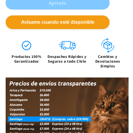
RAM
RAM
Agotado
32GB
32GB
(2x
(2x
16GB)
16GB)
Avísame cuando esté disponible
DDR5
DDR5
6600MT/s
6600MT/s
CL32
CL32
XPG
XPG
Lancer
Lancer
RGB
RGB
Productos 100%
Despachos Rápidos y
Cambios y
Garantizados
Seguros a todo Chile
Devoluciones
ROG
ROG
Simples
Certified
Certified