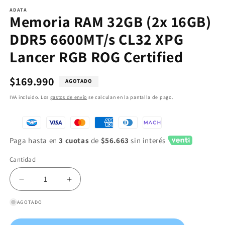
ADATA
Memoria RAM 32GB (2x 16GB)
DDR5 6600MT/s CL32 XPG
Lancer RGB ROG Certified
Precio
$169.990
AGOTADO
habitual
IVA incluido. Los
gastos de envío
se calculan en la pantalla de pago.
Paga hasta en
3 cuotas
de
$56.663
sin interés
Cantidad
Reducir
Aumentar
cantidad
cantidad
AGOTADO
para
para
Memoria
Memoria