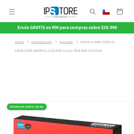
Ir
directamente
Carrito
al contenido
Envío GRATIS en RM para compras sobre $29.990
Home
Computación
Insumos
Memoria RAM 32GB (2x
16GB) DDR5 6600MT/s CL32 XPG Lancer RGB ROG Certified
Ir
directamente
a la
DESPACHO GRATIS EN RM
información
del producto