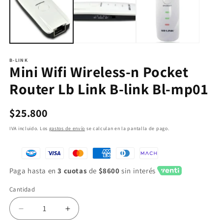
B-LINK
Mini Wifi Wireless-n Pocket
Router Lb Link B-link Bl-mp01
Precio
$25.800
habitual
IVA incluido. Los
gastos de envío
se calculan en la pantalla de pago.
Paga hasta en
3 cuotas
de
$8600
sin interés
Cantidad
Reducir
Aumentar