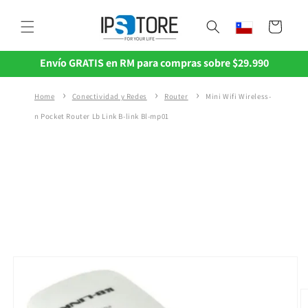
Ir
directamente
Carrito
al contenido
Envío GRATIS en RM para compras sobre $29.990
Home
Conectividad y Redes
Router
Mini Wifi Wireless-
n Pocket Router Lb Link B-link Bl-mp01
Ir
directamente
a la
información
del producto