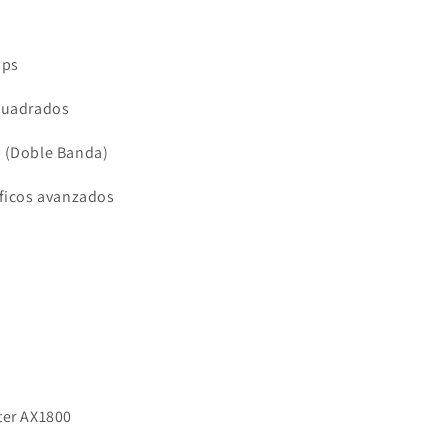
bps
cuadrados
 (Doble Banda)
ficos avanzados
ter AX1800