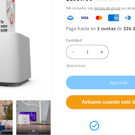
habitual
IVA incluido. Los
gastos de envío
se calcu
Paga hasta en
3 cuotas
de
$36.
Cantidad
Reducir
Aumentar
cantidad
cantidad
AGOTADO
para
para
Sistema
Sistema
mesh
mesh
Agotado
WiFi
WiFi
-
-
Nexxt
Nexxt
Avísame cuando esté d
Home
Home
Bolt
Bolt
Mesh
Mesh
Router
Router
AX1800
AX1800