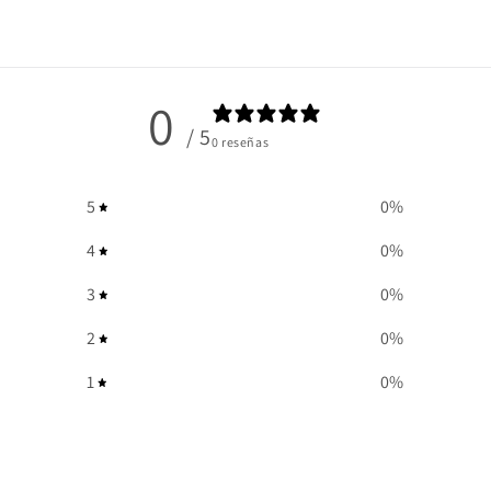
0
/ 5
0 reseñas
5
0
%
4
0
%
3
0
%
2
0
%
1
0
%