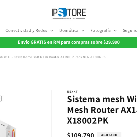
Conectividad y Redes
Domótica
Fotografía
Seguri
Envío GRATIS en RM para compras sobre $29.990
h WiFi - Nexxt Home Bolt Mesh Router AX1800 2 Pack NCM-X18002PK
NEXXT
Sistema mesh Wi
Mesh Router AX1
X18002PK
Precio
$109.790
AGOTADO