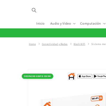
Ir
directamente
al contenido
Inicio
Audio y Video
Computación
Home
Conectividad y Redes
Mesh Wifi
Sistema mes
Ir
directamente
a la
DESPACHO GRATIS EN RM
información
del producto