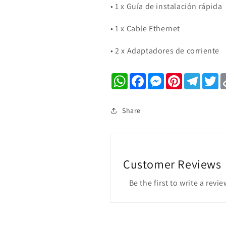
•
1 x Guía de instalación rápida
•
1 x Cable Ethernet
•
2 x Adaptadores de corriente
WhatsApp
Facebook
Messenger
Pinterest
Telegr
Tw
Share
Customer Reviews
Be the first to write a revie