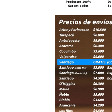
2
2
Productos 100%
De
Garantizados
Se
Pack
Pack
NCM-
NCM-
X18002PK
X18002PK