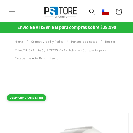
Ir
directamente
Carrito
al contenido
Envío GRATIS en RM para compras sobre $29.990
Home
Conectividad y Redes
Puntos de acceso
Router
MikroTik SXT Lite 5 / RBSXT5nDr2 – Solución Compacta para
Enlaces de Alto Rendimiento
Ir
directamente
a la
DESPACHO GRATIS EN RM
información
del producto