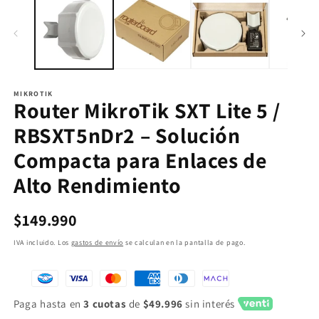
MIKROTIK
Router MikroTik SXT Lite 5 /
RBSXT5nDr2 – Solución
Compacta para Enlaces de
Alto Rendimiento
Precio
$149.990
habitual
IVA incluido. Los
gastos de envío
se calculan en la pantalla de pago.
Paga hasta en
3 cuotas
de
$49.996
sin interés