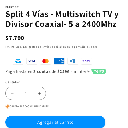
ELISTOP
Split 4 Vías - Multiswitch TV y
Divisor Coaxial- 5 a 2400Mhz
Precio
$7.790
habitual
IVA incluido. Los
gastos de envío
se calculan en la pantalla de pago.
Paga hasta en
3 cuotas
de
$2596
sin interés
Cantidad
Reducir
Aumentar
cantidad
cantidad
QUEDAN POCAS UNIDADES
para
para
Split
Split
4
4
Agregar al carrito
Vías
Vías