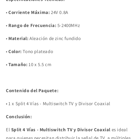
•
Corriente Máxima:
24V 0.8A
•
Rango de Frecuencia:
5-2400MHz
•
Material:
Aleación de zinc fundido
•
Color:
Tono plateado
•
Tamaño:
10 x 5.5 cm
Contenido del Paquete:
•
1 x Split 4 Vías - Multiswitch TV y Divisor Coaxial
Conclusión:
El
Split 4 Vías - Multiswitch TV y Divisor Coaxial
es ideal
para quienes necesitan distribuir la señal de TV a múltiples