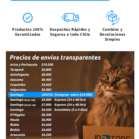
-
-
Multiswitch
Multiswitch
TV
TV
y
y
Productos 100%
Despachos Rápidos y
Cambios y
Divisor
Divisor
Garantizados
Seguros a todo Chile
Devoluciones
Coaxial-
Coaxial-
Simples
5
5
a
a
2400Mhz
2400Mhz