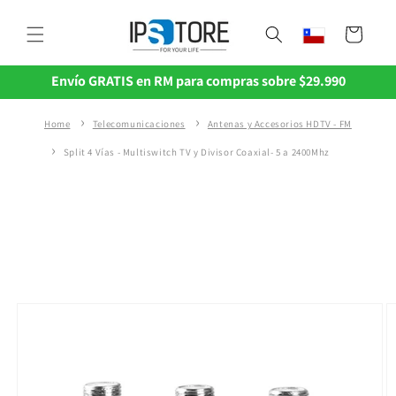
Ir
directamente
Carrito
al contenido
Envío GRATIS en RM para compras sobre $29.990
Home
Telecomunicaciones
Antenas y Accesorios HDTV - FM
Split 4 Vías - Multiswitch TV y Divisor Coaxial- 5 a 2400Mhz
Ir
directamente
a la
información
del producto