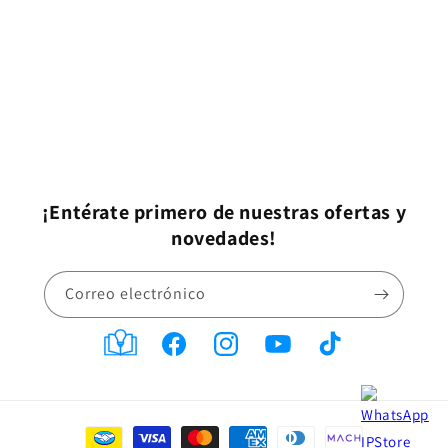
¡Entérate primero de nuestras ofertas y
novedades!
Correo electrónico
Translation
Facebook
Instagram
YouTube
TikTok
missing:
es-
Formas
MX.general.social.links.blog