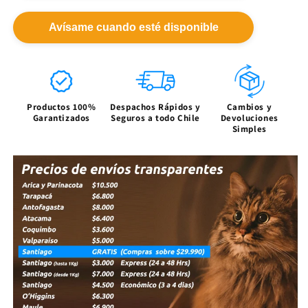
-
-
Xiaomi
Xiaomi
Avísame cuando esté disponible
Mesh
Mesh
System
System
AX30002-
AX30002-
pack
pack
Productos 100%
Despachos Rápidos y
Cambios y
Garantizados
Seguros a todo Chile
Devoluciones
Simples