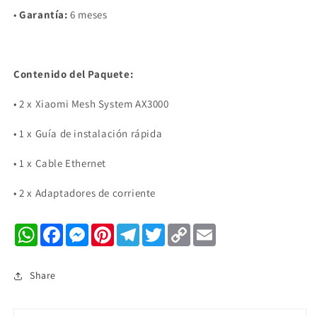
•
Garantía:
6 meses
Contenido del Paquete:
•
2 x Xiaomi Mesh System AX3000
•
1 x Guía de instalación rápida
•
1 x Cable Ethernet
•
2 x Adaptadores de corriente
WhatsApp
Facebook
Messenger
Pinterest
Telegram
Twitter
Copy
Email
Link
Share