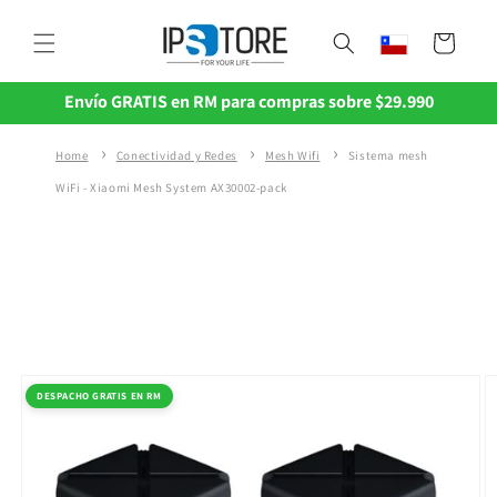
Ir
directamente
Carrito
al contenido
Envío GRATIS en RM para compras sobre $29.990
Home
Conectividad y Redes
Mesh Wifi
Sistema mesh
WiFi - Xiaomi Mesh System AX30002-pack
Ir
directamente
a la
DESPACHO GRATIS EN RM
información
del producto