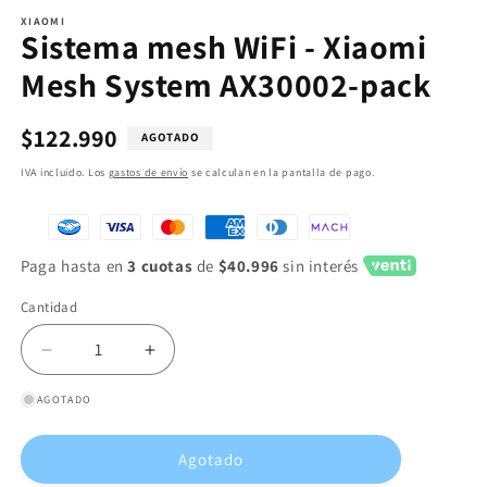
XIAOMI
Sistema mesh WiFi - Xiaomi
Mesh System AX30002-pack
Precio
$122.990
AGOTADO
habitual
IVA incluido. Los
gastos de envío
se calculan en la pantalla de pago.
Paga hasta en
3 cuotas
de
$40.996
sin interés
Cantidad
Reducir
Aumentar
cantidad
cantidad
AGOTADO
para
para
Sistema
Sistema
mesh
mesh
Agotado
WiFi
WiFi