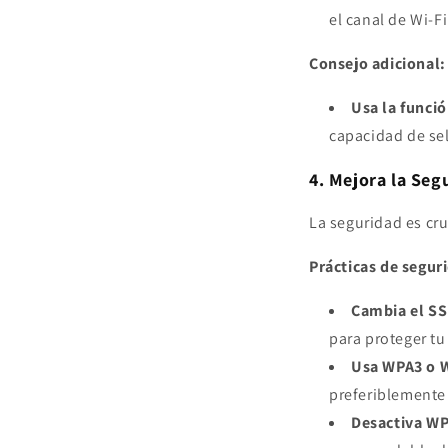
el canal de Wi-
Consejo adicional:
Usa la funci
capacidad de se
4. Mejora la Seg
La seguridad es cru
Prácticas de segu
Cambia el SS
para proteger tu
Usa WPA3 o 
preferiblemente
Desactiva W