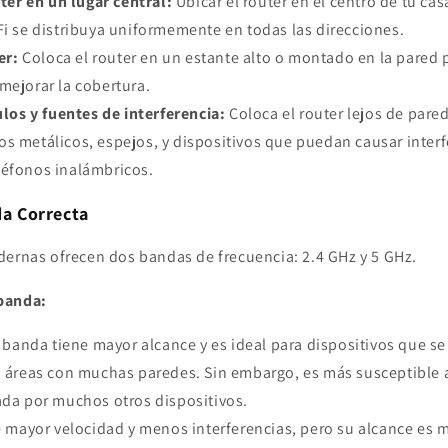
ter en un lugar central:
Ubicar el router en el centro de tu cas
Fi se distribuya uniformemente en todas las direcciones.
er:
Coloca el router en un estante alto o montado en la pared p
mejorar la cobertura.
los y fuentes de interferencia:
Coloca el router lejos de pare
s metálicos, espejos, y dispositivos que puedan causar inter
léfonos inalámbricos.
da Correcta
dernas ofrecen dos bandas de frecuencia: 2.4 GHz y 5 GHz.
banda:
 banda tiene mayor alcance y es ideal para dispositivos que se
a áreas con muchas paredes. Sin embargo, es más susceptible a
ada por muchos otros dispositivos.
 mayor velocidad y menos interferencias, pero su alcance es m