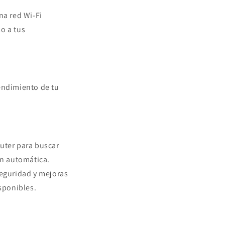
na red Wi-Fi
so a tus
rendimiento de tu
outer para buscar
ón automática.
seguridad y mejoras
sponibles.