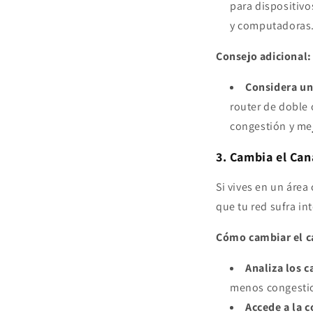
para dispositivo
y computadoras
Consejo adicional:
Considera un
router de doble 
congestión y me
3. Cambia el Can
Si vives en un áre
que tu red sufra in
Cómo cambiar el c
Analiza los c
menos congesti
Accede a la c