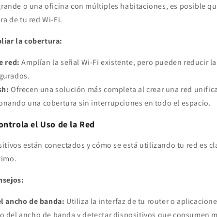
grande o una oficina con múltiples habitaciones, es posible q
ra de tu red Wi-Fi.
iar la cobertura:
e red:
Amplían la señal Wi-Fi existente, pero pueden reducir la
igurados.
sh:
Ofrecen una solución más completa al crear una red unific
onando una cobertura sin interrupciones en todo el espacio.
ontrola el Uso de la Red
itivos están conectados y cómo se está utilizando tu red es c
timo.
nsejos:
l ancho de banda:
Utiliza la interfaz de tu router o aplicacion
so del ancho de banda y detectar dispositivos que consumen 