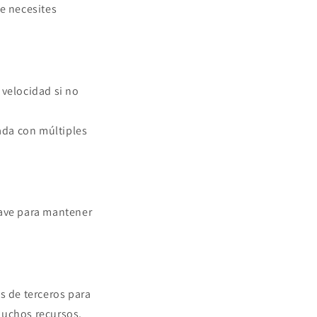
ue necesites
 velocidad si no
ada con múltiples
lave para mantener
es de terceros para
muchos recursos.