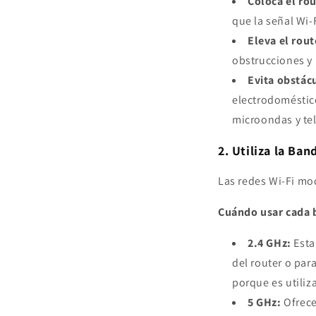
Coloca el rou
que la señal Wi-
Eleva el rout
obstrucciones y 
Evita obstácu
electrodoméstico
microondas y te
2. Utiliza la Ban
Las redes Wi-Fi mo
Cuándo usar cada 
2.4 GHz:
Esta
del router o par
porque es utiliz
5 GHz:
Ofrece