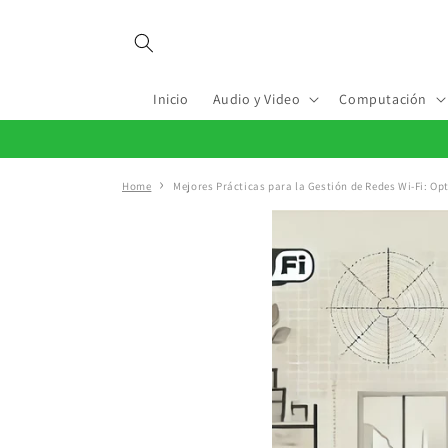
Ir
directamente
al contenido
Inicio
Audio y Video
Computación
Home
Mejores Prácticas para la Gestión de Redes Wi-Fi: Op