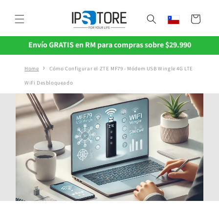
Ir
directamente
Carrito
al contenido
Envío GRATIS en RM para compras sobre $29.990
Home
Cómo Configurar el ZTE MF79 - Módem USB Wingle 4G LTE
WiFi Desbloqueado