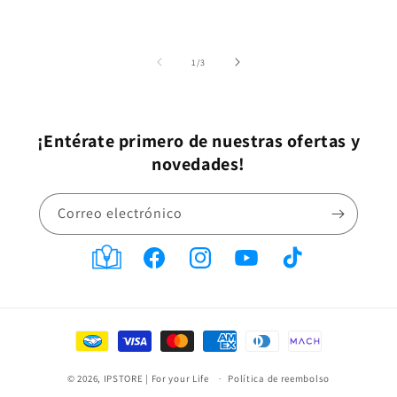
de
1
/
3
¡Entérate primero de nuestras ofertas y
novedades!
Correo electrónico
Translation
Facebook
Instagram
YouTube
TikTok
missing:
es-
Formas
MX.general.social.links.blog
de
© 2026,
IPSTORE | For your Life
pago
Política de reembolso