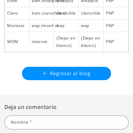
Entel
bam.entelpcs.cl
entelpcs
entelpcs
PAP
Claro
bam.clarochile.cl
clarochile
clarochile
PAP
Movistar
wap.tmovil.cl
wap
wap
PAP
(Dejar en
(Dejar en
WOM
internet
PAP
blanco)
blanco)
Regresar al blog
Deja un comentario
Nombre
*